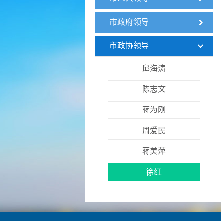
市政府领导
市政协领导
邱海涛
陈志文
蒋为刚
周爱民
蒋美萍
徐红