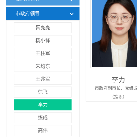
市政府领导
胥亮亮
杨小锋
王柱军
朱均东
李力
王兆军
市政府副市长、党组
徐飞
（挂职）
李力
练成
高伟