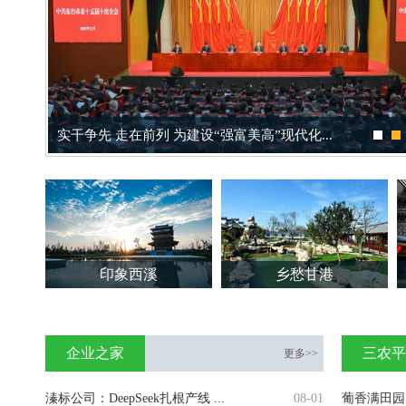
实干争先 走在前列 为建设“强富美高”现代化...
印象西溪
乡愁甘港
企业之家
三农平
更多>>
溱标公司：DeepSeek扎根产线 ...
08-01
葡香满田园