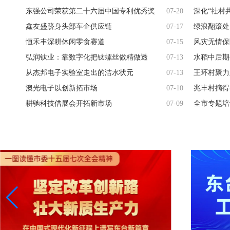
东强公司荣获第二十六届中国专利优秀奖
07-20
深化“社村
鑫友盛跻身头部车企供应链
07-17
绿浪翻滚处
恒禾丰深耕休闲零食赛道
07-15
风灾无情保
弘润钛业：靠数字化把钛螺丝做精做透
07-13
水稻中后期
从杰邦电子实验室走出的洁水状元
07-13
王环村聚力
澳光电子以创新拓市场
07-10
兆丰村摘得
耕驰科技借展会开拓新市场
07-09
全市专题培