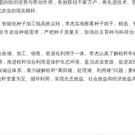
盟的组织优势与带动作用，有效联结千家万户，将先进技术、
代农业的现实模样。
，智能化种子加工线高效运转，李杰实地察看种子烘干、精选、
扣全市农业种植需求，严把种子质量关，加强自主育种与科研合作
集收储、加工、销售、资源化利用于一体。李杰认真了解秸秆年
调，推进秸秆综合利用是保护生态环境、盘活农业资源、促进农
收储运体系，着力破解秸秆“离田难、处理难、利用难”问题；要
秸秆变废为宝、循环利用，实现生态效益、社会效益和经济效益