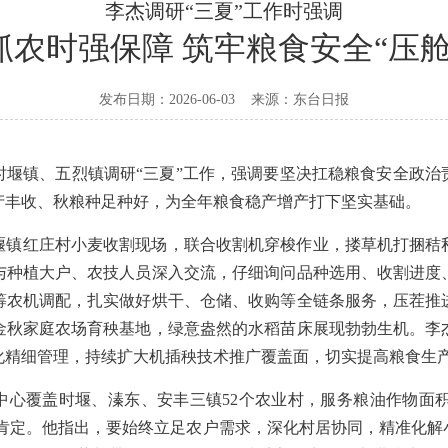
李杰调研“三夏”工作时强调
抓农时强保障 筑牢粮食安全“压舱
发布日期：2026-06-03
来源：
东台日报
时堰镇、五烈镇调研“三夏”工作，强调要坚决扛稳粮食安全政
产丰收、秋粮种足种好，为全年粮食稳产增产打下坚实基础。
堰镇红庄村小麦收割现场，联合收割机穿梭作业，搂草机打捆秸
与种植大户、农技人员深入交流，仔细询问品种选用、收割进度
筹农机调配，扎实做好烘干、仓储、收购等全链条服务，压茬推
金秋家庭农场育秧基地，绿意盎然的水稻苗床展现勃勃生机。李
化精细管理，持续扩大机插秧技术推广覆盖面，切实提高粮食生
心覆盖时堰、溱东、安丰三镇52个农业村，服务粮油作物面积1
以肯定。他指出，要始终立足农户需求，深化村居协同，精准化