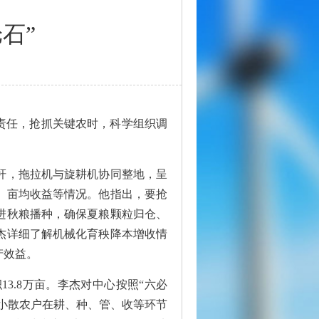
石”
治责任，抢抓关键农时，科学组织调
秆，拖拉机与旋耕机协同整地，呈
、亩均收益等情况。他指出，要抢
进秋粮播种，确保夏粮颗粒归仓、
杰详细了解机械化育秧降本增收情
产效益。
3.8万亩。李杰对中心按照“六必
解小散农户在耕、种、管、收等环节