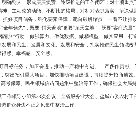
、明确到人，形成层层负责、逐级推进的工作闭环；对十项重点
精神、主动改的动能、不断比的格局，对标对表抓落实，坚决做
”。抓好项目储备，强化要素保障，靶向破解堵点，一着不让推
“全年领先”，既要“铺天盖地”更要“顶天立地”，既要“客商流量
工智能+”行动，做强算力、做优数据、做精模型、做实应用，打
统筹发展和民生、发展和文化、发展和安全，扎实推进民生领域改
获得感、幸福感、安全感。
盯目标任务，加压奋进，推动一产稳中有进、二产多作贡献、
向，突出招引重大项目，加快推动项目建设，持续提升招商质效
中高考保障、民生领域信访问题集中整治等工作，确保社会大局
设工作领导小组第23次会议、全省服务业大会、盐城市委农村工
点调群众身边不正之风集中整治工作。