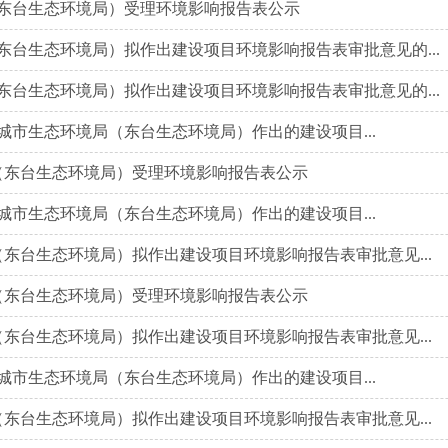
局（东台生态环境局）受理环境影响报告表公示
（东台生态环境局）拟作出建设项目环境影响报告表审批意见的...
（东台生态环境局）拟作出建设项目环境影响报告表审批意见的...
31日盐城市生态环境局（东台生态环境局）作出的建设项目...
境局（东台生态环境局）受理环境影响报告表公示
24日盐城市生态环境局（东台生态环境局）作出的建设项目...
局（东台生态环境局）拟作出建设项目环境影响报告表审批意见...
境局（东台生态环境局）受理环境影响报告表公示
局（东台生态环境局）拟作出建设项目环境影响报告表审批意见...
17日盐城市生态环境局（东台生态环境局）作出的建设项目...
局（东台生态环境局）拟作出建设项目环境影响报告表审批意见...