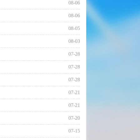
08-06
08-06
08-05
08-03
07-28
07-28
07-28
07-21
07-21
07-20
07-15