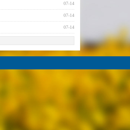
07-14
07-14
07-14