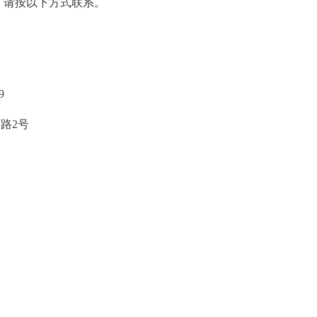
，请按以下方式联系。
 商老师
52923073
-69989999
台市北海西路2号
24200