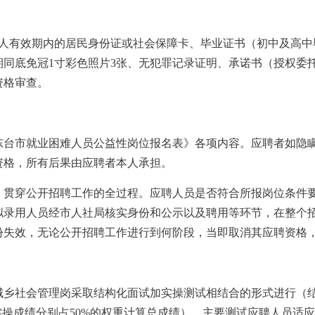
本人有效期内的居民身份证或社会保障卡、毕业证书（初中及高中
期同底免冠1寸彩色照片3张、无犯罪记录证明、承诺书（授权委
资格审查。
东台市就业困难人员公益性岗位报名表》各项内容。应聘者如隐
资格，所有后果由应聘者本人承担。
，贯穿公开招聘工作的全过程。应聘人员是否符合所报岗位条件
拟录用人员经市人社局核实身份和公示以及聘用等环节，在整个
份失效，无论公开招聘工作进行到何阶段，当即取消其应聘资格
。城乡社会管理岗采取结构化面试加实操测试相结合的形式进行（
实操成绩分别占50%的权重计算总成绩），主要测试应聘人员适